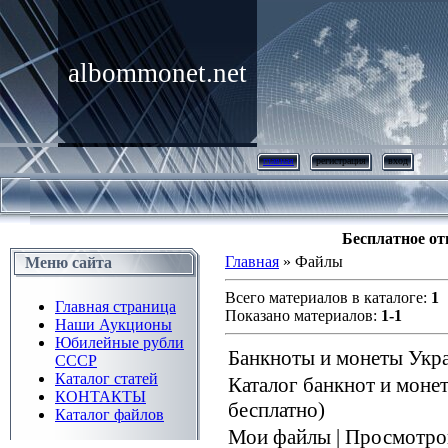
albommonet.net
главная
регистрация
вход
Бесплатное от
Главная
» Файлы
Меню сайта
Всего материалов в каталоге:
1
Главная страница
Показано материалов:
1-1
Наши Аукционы
Юбилейные рубли
Банкноты и монеты Укра
СССР
Каталог статей
Каталог банкнот и моне
КОНТАКТЫ
бесплатно)
Каталог файлов
Мои файлы
|
Просмотро