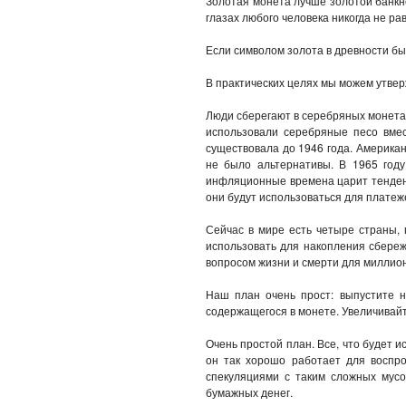
Золотая монета лучше золотой банкно
глазах любого человека никогда не р
Если символом золота в древности б
В практических целях мы можем утверж
Люди сберегают в серебряных монетах,
использовали серебряные песо вмес
существовала до 1946 года. Американ
не было альтернативы. В 1965 год
инфляционные времена царит тенден
они будут использоваться для платеж
Сейчас в мире есть четыре страны, 
использовать для накопления сбереж
вопросом жизни и смерти для миллио
Наш план очень прост: выпустите 
содержащегося в монете. Увеличивайт
Очень простой план. Все, что будет 
он так хорошо работает для воспро
спекуляциями с таким сложных мусо
бумажных денег.