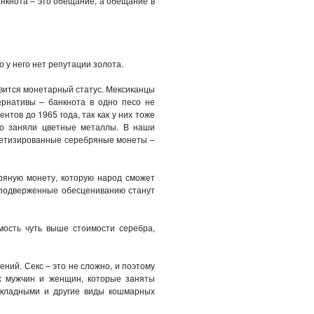
анкнота – это обещание, а обещание в
 у него нет репутации золота.
явится монетарный статус. Мексиканцы
ернативы – банкнота в одно песо не
тов до 1965 года, так как у них тоже
то заняли цветные металлы. В наши
нетизированные серебряные монеты –
бряную монету, которую народ сможет
е подверженные обесцениванию станут
ость чуть выше стоимости серебра,
ний. Секс – это не сложно, и поэтому
их мужчин и женщин, которые заняты
закладными и другие виды кошмарных