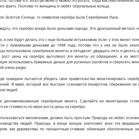
ты, потому что золотую монету можно потрогать, тогда как обеспеченная б
авно факту. Поэтому-то женщины и любят обручальные кольца.
ыло Золотое Солнце, то символом серебра была Серебряная Луна.
дать, что серебро всегда было деньгами народа. Это драгоценный металл, но
 и они будут делать это с еще б
о
льшим энтузиазмом, если у этих монет по
те с бумажными деньгами до 1946 года, потому что у них не было альт
цы использовали серебряные монеты в пятьдесят, двадцать пять и десять цен
у рост цены на серебро вытолкнул эти монеты из обращения, и их мес
ция использовать бумажные деньги для рутинных расчетов и сберегать мо
ей очень редко.
где граждане пытаются убедить свои правительства монетизировать сере
ений. В мире, который все быстрее становится банкротом, сбережения н
нов людей.
не деноминированную серебряную монету. Сделайте ее монетарную стоим
е ее стоимость по мере роста цены на серебро.
использоваться миллионами, должно быть простым. Природа не любит осложне
изводства людей. Природа, в конце концов, уничтожит всех тех видавш
ром, как деривативы по процентным ставкам, облигации обеспеченные 