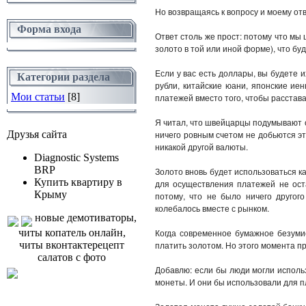
Но возвращаясь к вопросу и моему от
Форма входа
Ответ столь же прост: потому что мы
золото в той или иной форме), что бу
Если у вас есть доллары, вы будете и
Категории раздела
рубли, китайские юани, японские иен
Мои статьи
[8]
платежей вместо того, чтобы расстав
Я читал, что швейцарцы подумывают о
Друзья сайта
ничего ровным счетом не добьются эт
никакой другой валюты.
Diagnostic Systems
BRP
Золото вновь будет использоваться ка
Купить квартиру в
для осуществления платежей не оста
Крыму
потому, что не было ничего другог
колебалось вместе с рынком.
новые демотиваторы,
читы копатель онлайн,
Когда современное бумажное безумие
читы вконтактерецепт
платить золотом. Но этого момента пр
салатов с фото
Добавлю: если бы люди могли исполь
монеты. И они бы использовали для 