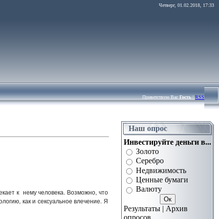
Четверг, 01.02.2018, 17:33
Приветствую Вас
Гость
|
RSS
Наш опрос
Инвестируйте деньги в...
Золото
Серебро
Недвижимость
Ценные бумаги
Валюту
екает к нему человека. Возможно, что
ологию, как и сексуальное влечение. Я
Результаты | Архив
опросов