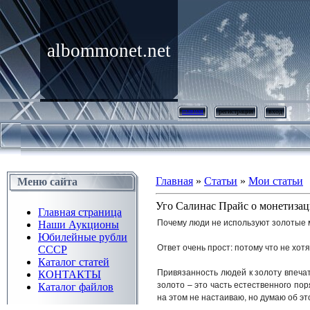
albommonet.net
главная
регистрация
вход
Главная
»
Статьи
»
Мои статьи
Меню сайта
Уго Салинас Прайс о монетизац
Главная страница
Почему люди не используют золотые 
Наши Аукционы
Юбилейные рубли
Ответ очень прост: потому что не хотя
СССР
Каталог статей
Привязанность людей к золоту впечат
КОНТАКТЫ
золото – это часть естественного пор
Каталог файлов
на этом не настаиваю, но думаю об эт