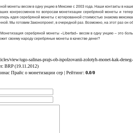
й монеты весом в одну унцию в Мексике с 2003 года. Наши контакты в нашем
аших конгрессменов по вопросам монетизации серебряной монеты и тепер
Теперь идея серебряной монеты с котированной стоимостью знакома мексика
ной. Мы готовим Законопроект, в очередной раз. Возможно, на этот раз он об
 Монетизация серебряной монеты «Libertad» весом в одну унцию – это боль
ложит своему народу серебряные монеты в качестве денег?
ticles/view/ugo-salinas-prajs-ob-ispolzovanii-zolotyh-monet-kak-deneg-
л: BRP (19.11.2012)
линас Прайс о монетизации сер | Рейтинг:
0.0
/
0