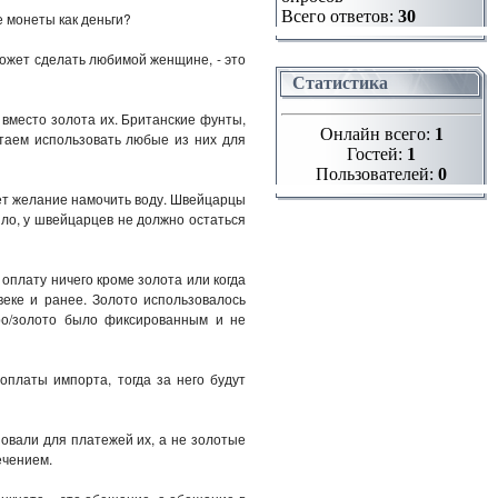
Всего ответов:
30
е монеты как деньги?
может сделать любимой женщине, - это
Статистика
ь вместо золота их. Британские фунты,
Онлайн всего:
1
читаем использовать любые из них для
Гостей:
1
Пользователей:
0
ает желание намочить воду. Швейцарцы
шло, у швейцарцев не должно остаться
 оплату ничего кроме золота или когда
веке и ранее. Золото использовалось
бро/золото было фиксированным и не
оплаты импорта, тогда за него будут
овали для платежей их, а не золотые
ечением.