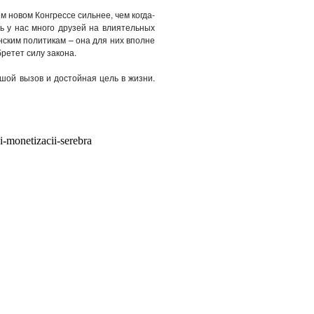
 новом Конгрессе сильнее, чем когда-
ь у нас много друзей на влиятельных
нским политикам – она для них вполне
ретет силу закона.
шой вызов и достойная цель в жизни.
i-monetizacii-serebra