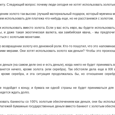
вету. Следующий вопрос: почему люди сегодня не хотят использовать золоты
 ценим золото так высоко (лучший материальный подарок, который мужчина 
дем использовать для платежа что-нибудь еще, но не расстанемся с золотом.
х использовать вместо золота. Если у вас есть евро, вы будете использоват
ы, и даже такая экзотическая валюта, как замбийская квача, - мы предпо
аться с золотыми монетами.
 возвращении золоту его денежной роли. Кто-то пошутил, что это напомин
ими мерами. Они хотят использовать золото как деньги? Чтобы это произо
к деньги (на самом деле оно и есть деньги), когда никто не будет принимать в
нется ничего, кроме золота (или серебра). Так обстояли дела еще в XIX 
о кроме серебра, и эта ситуация продолжалась бы, но отношение сере
 подойдет к концу, и бумага ни одной страны не будет приниматься для 
идется ждать долго.
зовать банкноты со 100% золотым обеспечением как деньги, они бы использ
платежей бумажные государственные деньги вместо банкнот с золотым обесп