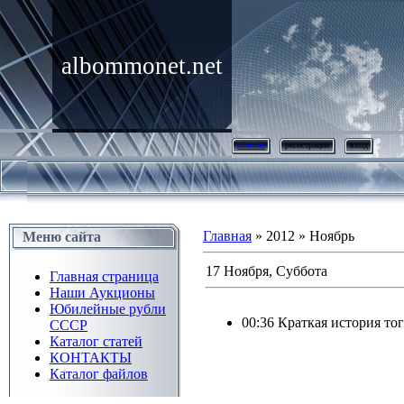
albommonet.net
главная
регистрация
вход
Главная
» 2012 » Ноябрь
Меню сайта
17 Ноября, Суббота
Главная страница
Наши Аукционы
Юбилейные рубли
00:36
Краткая история тог
СССР
Каталог статей
КОНТАКТЫ
Каталог файлов